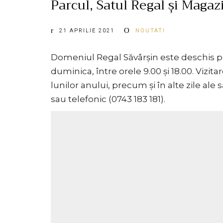
Parcul, Satul Regal și Magaz
21 APRILIE 2021
NOUTATI
Domeniul Regal Săvârșin este deschis pub
duminica, între orele 9.00 și 18.00. Vizit
lunilor anului, precum și în alte zile ale
sau telefonic (0743 183 181).