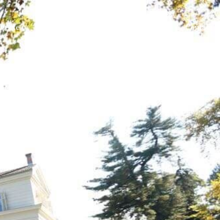
oiecte
News
Orarul Anual
Hartă
Contact