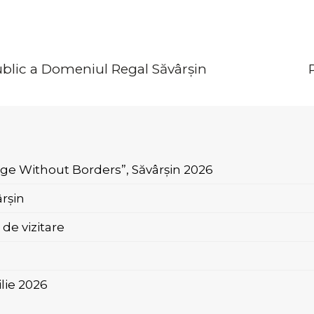
ublic a Domeniul Regal Săvârşin
age Without Borders”, Săvârșin 2026
rșin
de vizitare
ilie 2026