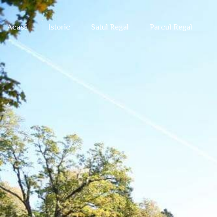
Acasă
Istoric
Satul Regal
Parcul Regal