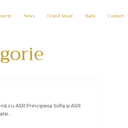
oiecte
News
Orarul Anual
Hartă
Contact
egorie
nă cu ASR Principesa Sofia și ASR
tate…