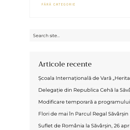
FĂRĂ CATEGORIE
Search
for:
Articole recente
Școala Internațională de Vară „Herit
Delegație din Republica Cehă la Săvâ
Modificare temporară a programului 
Flori de mai în Parcul Regal Săvârșin
Suflet de România la Săvârșin, 26 apr