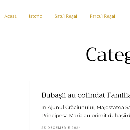
Acasă
Istoric
Satul Regal
Parcul Regal
Cate
Dubașii au colindat Famili
În Ajunul Crăciunului, Majestatea S
Principesa Maria au primit dubașii d
25 DECEMBRIE 2024