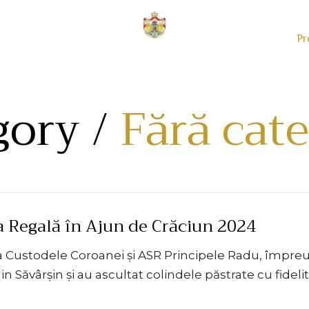
Pr
gory /
Fără cat
a Regală în Ajun de Crăciun 2024
a Custodele Coroanei și ASR Principele Radu, împreu
in Săvârșin și au ascultat colindele păstrate cu fideli