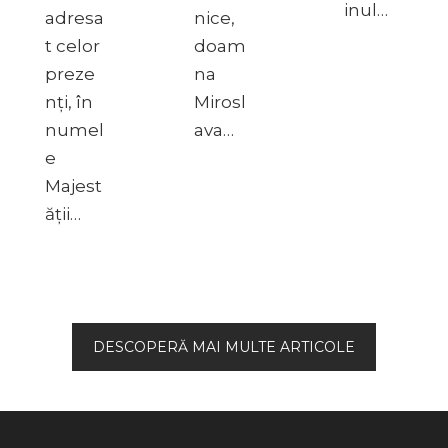
inul…
adresa
nice,
t celor
doam
preze
na
nți, în
Mirosl
numel
ava…
e
Majest
ății…
DESCOPERĂ MAI MULTE ARTICOLE