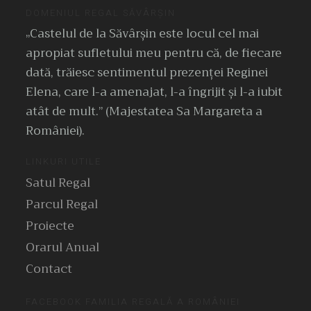
DOMENIUL REGAL SĂVÂRȘIN
„Castelul de la Săvârşin este locul cel mai
apropiat sufletului meu pentru că, de fiecare
dată, trăiesc sentimentul prezenţei Reginei
Elena, care l-a amenajat, l-a îngrijit şi l-a iubit
atât de mult.” (Majestatea Sa Margareta a
României).
LINKURI UTILE
Satul Regal
Parcul Regal
Proiecte
Orarul Anual
Contact
FACEBOOK FAMILIA REGALĂ A ROMÂNIEI