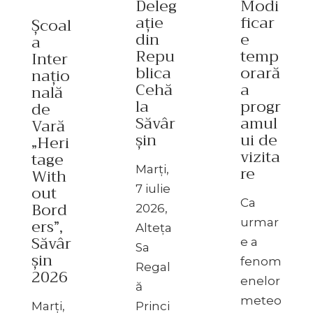
Deleg
Modi
ație
ficar
Școal
din
e
a
Repu
temp
Inter
blica
orară
națio
Cehă
a
nală
la
progr
de
Săvâr
amul
Vară
șin
ui de
„Heri
vizita
tage
re
Marți,
With
out
7 iulie
Ca
Bord
2026,
ers”,
urmar
Alteța
Săvâr
e a
Sa
șin
fenom
Regal
2026
enelor
ă
meteo
Marți,
Princi