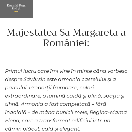
D
o
m
e
n
i
u
l
R
e
g
a
l
S
ă
v
â
r
ș
i
n
Descoperă
Majestatea Sa Margareta a
României:
Primul lucru care îmi vine în minte când vorbesc
despre Săvârșin este armonia
castelului și a
parcului. Proporții frumoase, culori
extraordinare, o lumină caldă și plină, spațiu și
tihnă. Armonia a fost completată – fără
îndoială – de mâna bunicii mele, Regina-Mamă
Elena, care a transformat edificiul într-un
cămin plăcut, cald și elegant.