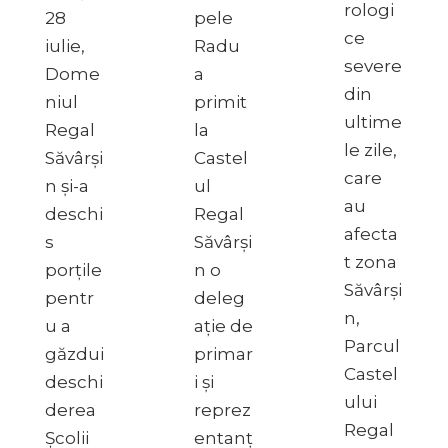
rologi
28
pele
ce
iulie,
Radu
severe
Dome
a
din
niul
primit
ultime
Regal
la
le zile,
Săvârși
Castel
care
n și-a
ul
au
deschi
Regal
afecta
s
Săvârși
t zona
porțile
n o
Săvârși
pentr
deleg
n,
u a
ație de
Parcul
găzdui
primar
Castel
deschi
i și
ului
derea
reprez
Regal
Școlii
entanț