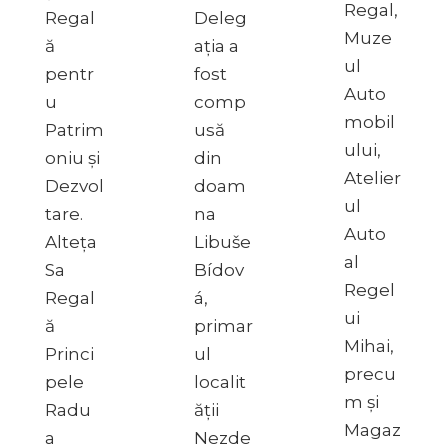
Regal,
Regal
Deleg
Muze
ă
ația a
ul
pentr
fost
Auto
u
comp
mobil
Patrim
usă
ului,
oniu și
din
Atelier
Dezvol
doam
ul
tare.
na
Auto
Alteța
Libuše
al
Sa
Bídov
Regel
Regal
á,
ui
ă
primar
Mihai,
Princi
ul
precu
pele
localit
m și
Radu
ății
Magaz
a
Nezde