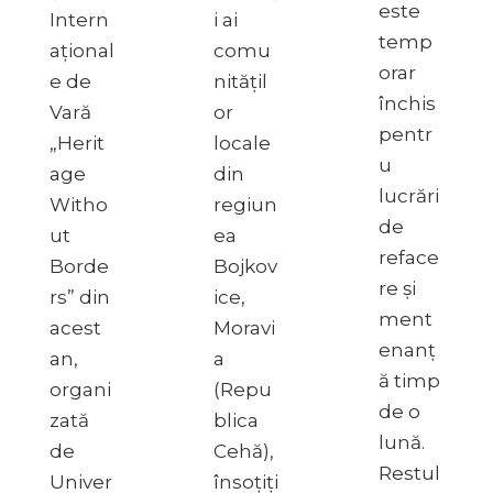
este
Intern
i ai
temp
ațional
comu
orar
e de
nitățil
închis
Vară
or
pentr
„Herit
locale
u
age
din
lucrări
Witho
regiun
de
ut
ea
reface
Borde
Bojkov
re și
rs” din
ice,
ment
acest
Moravi
enanț
an,
a
ă timp
organi
(Repu
de o
zată
blica
lună.
de
Cehă),
Restul
Univer
însoțiți