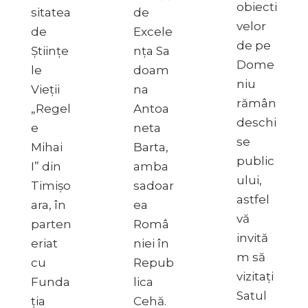
obiecti
sitatea
de
velor
de
Excele
de pe
Științe
nța Sa
Dome
le
doam
niu
Vieții
na
rămân
„Regel
Antoa
deschi
e
neta
se
Mihai
Barta,
public
I” din
amba
ului,
Timișo
sadoar
astfel
ara, în
ea
vă
parten
Româ
invită
eriat
niei în
m să
cu
Repub
vizitați
Funda
lica
Satul
ția
Cehă.