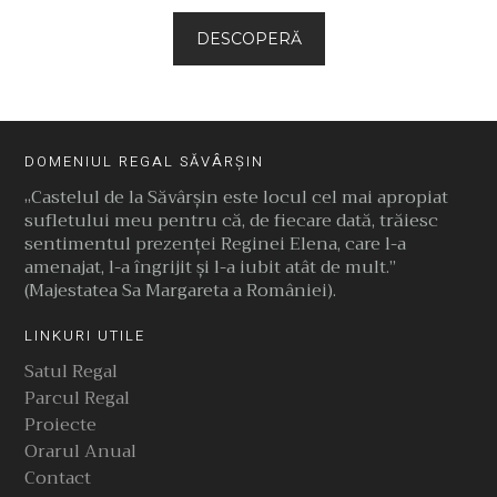
DESCOPERĂ
DOMENIUL REGAL SĂVÂRȘIN
„Castelul de la Săvârşin este locul cel mai apropiat
sufletului meu pentru că, de fiecare dată, trăiesc
sentimentul prezenţei Reginei Elena, care l-a
amenajat, l-a îngrijit şi l-a iubit atât de mult.”
(Majestatea Sa Margareta a României).
LINKURI UTILE
Satul Regal
Parcul Regal
Proiecte
Orarul Anual
Contact