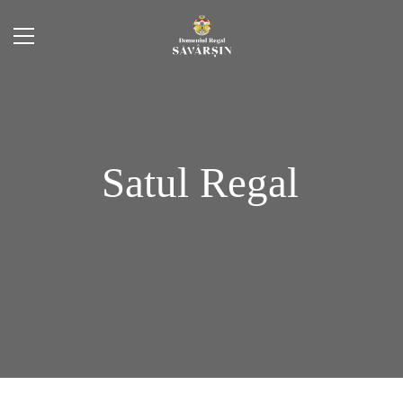
S
a
t
u
l
R
e
g
a
l