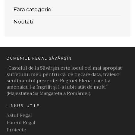
Fără categorie
Noutati
DOMENIUL REGAL SĂVÂRȘIN
„Castelul de la Săvârşin este locul cel mai apropiat
sufletului meu pentru că, de fiecare dată, trăiesc
sentimentul prezenţei Reginei Elena, care l-a
amenajat, l-a îngrijit şi l-a iubit atât de mult.”
(Majestatea Sa Margareta a României).
LINKURI UTILE
Satul Regal
Parcul Regal
Proiecte