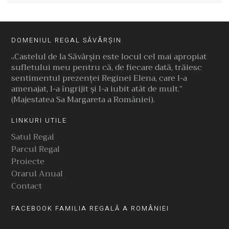
DOMENIUL REGAL SĂVÂRȘIN
„Castelul de la Săvârşin este locul cel mai apropiat
sufletului meu pentru că, de fiecare dată, trăiesc
sentimentul prezenţei Reginei Elena, care l-a
amenajat, l-a îngrijit şi l-a iubit atât de mult.”
(Majestatea Sa Margareta a României).
LINKURI UTILE
Satul Regal
Parcul Regal
Proiecte
Orarul Anual
Contact
FACEBOOK FAMILIA REGALĂ A ROMÂNIEI