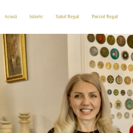
Acasă
Istoric
Satul Regal
Parcul Regal