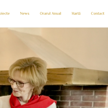
oiecte
News
Orarul Anual
Hartă
Contact