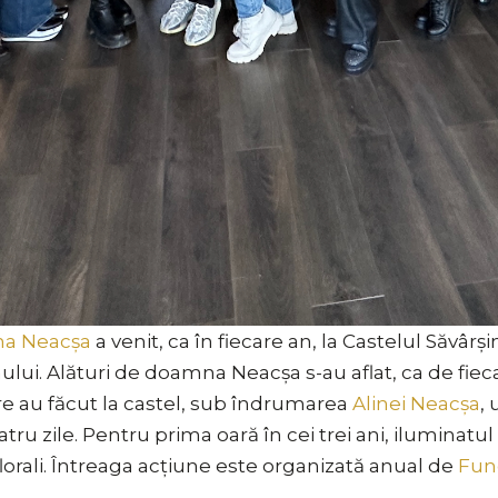
na Neacșa
a venit, ca în fiecare an, la Castelul Săvârș
ului. Alături de doamna Neacșa s-au aflat, ca de fieca
care au făcut la castel, sub îndrumarea
Alinei Neacșa
,
ru zile. Pentru prima oară în cei trei ani, iluminatul 
 florali. Întreaga acțiune este organizată anual de
Fund