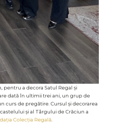
in, pentru a decora Satul Regal și
re dată în ultimii trei ani, un grup de
 un curs de pregătire. Cursul și decorarea
castelului și al Târgului de Crăciun a
ația Colecția Regală
.