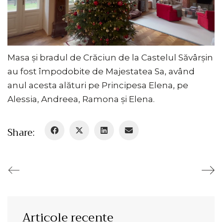
d
l
e
a
o
Masa și bradul de Crăciun de la Castelul Săvârșin
y
au fost împodobite de Majestatea Sa, având
V
anul acesta alături pe Principesa Elena, pe
Alessia, Andreea, Ramona și Elena.
i
d
Share:
e
o
Articole recente