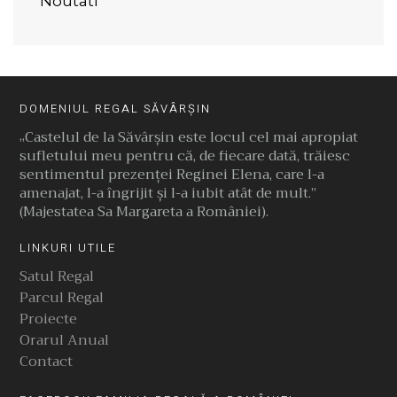
Noutati
DOMENIUL REGAL SĂVÂRȘIN
„Castelul de la Săvârşin este locul cel mai apropiat
sufletului meu pentru că, de fiecare dată, trăiesc
sentimentul prezenţei Reginei Elena, care l-a
amenajat, l-a îngrijit şi l-a iubit atât de mult.”
(Majestatea Sa Margareta a României).
LINKURI UTILE
Satul Regal
Parcul Regal
Proiecte
Orarul Anual
Contact