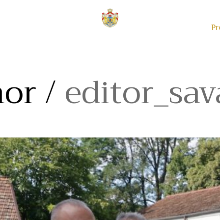
Pr
or /
editor_sav