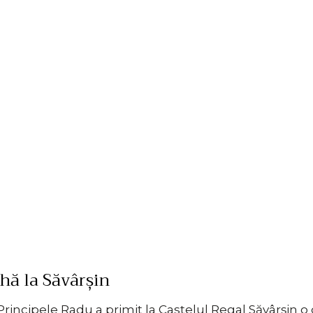
hă la Săvârșin
 Principele Radu a primit la Castelul Regal Săvârșin o