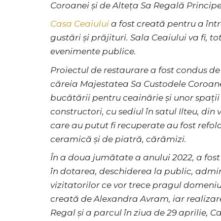
Coroanei și de Alteța Sa Regală Princip
Casa Ceaiului
a fost creată pentru a într
gustări și prăjituri. Sala Ceaiului va fi, 
evenimente publice.
Proiectul de restaurare a fost condus de 
căreia Majestatea Sa Custodele Coroanei 
bucătării pentru ceainărie și unor spați
constructori, cu sediul în satul Ilteu, d
care au putut fi recuperate au fost refo
ceramică și de piatră, cărămizi.
În a doua jumătate a anului 2022, a fost
în dotarea, deschiderea la public, admin
vizitatorilor ce vor trece pragul domeni
creată de Alexandra Avram, iar realizarea
Regal și a parcul în ziua de 29 aprilie, 