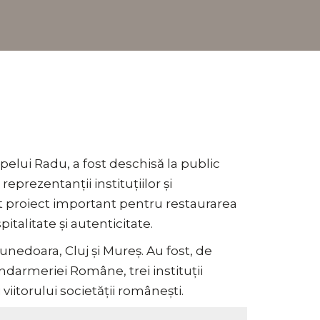
ipelui Radu, a fost deschisă la public
eprezentanții instituțiilor și
st proiect important pentru restaurarea
italitate și autenticitate.
Hunedoara, Cluj și Mureș. Au fost, de
darmeriei Române, trei instituții
viitorului societății românești.