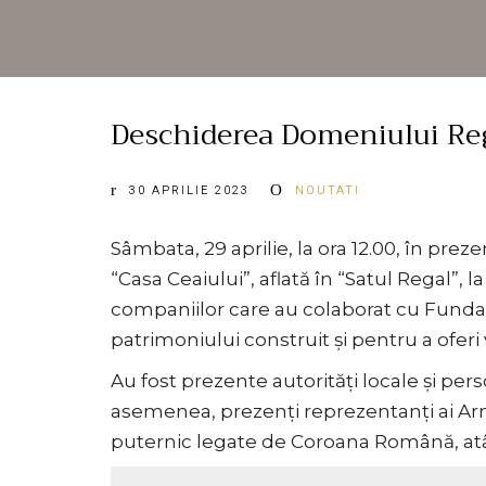
Deschiderea Domeniului Reg
30 APRILIE 2023
NOUTATI
Sâmbata, 29 aprilie, la ora 12.00, în prez
“Casa Ceaiului”, aflată în “Satul Regal”, 
companiilor care au colaborat cu Fundaț
patrimoniului construit și pentru a oferi 
Au fost prezente autorități locale și pers
asemenea, prezenți reprezentanți ai Arma
puternic legate de Coroana Română, atât i