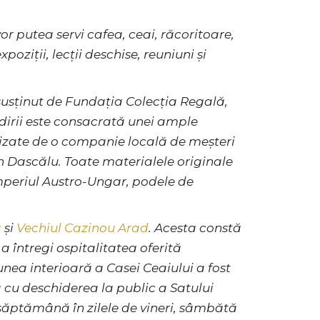
vor putea servi cafea, ceai, răcoritoare,
poziții, lecții deschise, reuniuni și
 susținut de Fundația Colecția Regală,
ădirii este consacrată unei ample
alizate de o companie locală de meșteri
lin Dascălu. Toate materialele originale
 Imperiul Austro-Ungar, podele de
ă
și
Vechiul Cazinou Arad
. Acesta constă
 a întregi ospitalitatea oferită
unea interioară a Casei Ceaiului a fost
ă cu deschiderea la public a Satului
re săptămână în zilele de vineri, sâmbătă