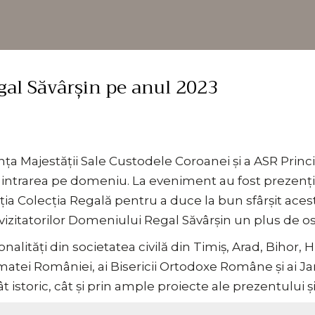
al Săvârșin pe anul 2023
ența Majestății Sale Custodele Coroanei și a ASR Princ
la intrarea pe domeniu. La eveniment au fost prezenți r
ia Colecția Regală pentru a duce la bun sfârșit ace
vizitatorilor Domeniului Regal Săvârșin un plus de osp
onalități din societatea civilă din Timiș, Arad, Bihor, 
tei României, ai Bisericii Ortodoxe Române și ai Jan
storic, cât și prin ample proiecte ale prezentului și 