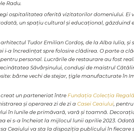
ele Radu.
egi ospitalitatea oferită vizitatorilor domeniului. Ei 
totodată, un spațiu cultural și educațional, găzduind ex
arhitectul Tudor Emilian Cordoș, de la Alba Iulia, și
i-a încredințat spre folosire clădirea. O parte a cl
i pentru personal. Lucrările de restaurare au fost re
in vecinătatea Săvârșinului, conduși de maistrul Cătă
losite: bârne vechi de stejar, țigle manufacturate în
 creat un parteneriat între
Fundația Colecția Regal
istrarea și operarea zi de zi a
Casei Ceaiului
, pentru
ului în lunile de primăvară, vară și toamnă. Decorați
 ei s-a încheiat la mijlocul lunii aprilie 2023. Odat
Casa Ceaiului va sta la dispoziția publicului în fieca